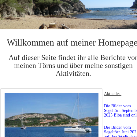
Willkommen auf meiner Homepage
Auf dieser Seite findet ihr alle Berichte vo
meinen Törns und über meine sonstigen
Aktivitäten.
Aktuelles:
Die Bilder vom
Segeltörn Septemb
2025 Elba sind onl
Die Bilder vom
Segeltörn Juni 202
auf den ägadischen