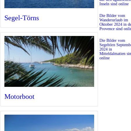
Inseln sind online
Die Bilder vom
Segel-Törns
Wanderurlaub im
Oktober 2024 in d
Provence sind onli
Die Bilder vom
Segeltörn Septemb
2024 in
Mitteldalmatien si
online
Motorboot