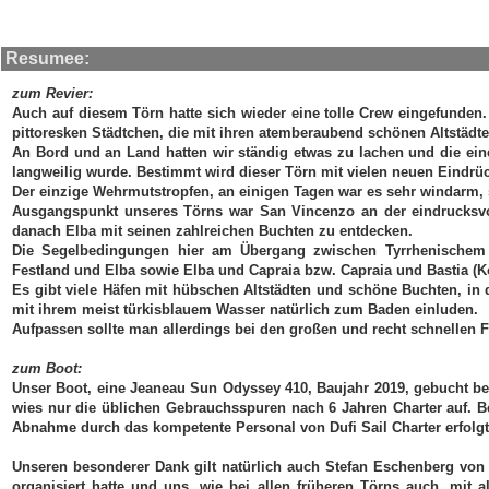
Resumee:
zum Revier:
Auch auf diesem Törn hatte sich wieder eine tolle Crew eingefunden
pittoresken Städtchen, die mit ihren atemberaubend schönen Altstädten
An Bord und an Land hatten wir ständig etwas zu lachen und die eine
langweilig wurde. Bestimmt wird dieser Törn mit vielen neuen Eindrü
Der einzige Wehrmutstropfen, an einigen Tagen war es sehr windarm, 
Ausgangspunkt unseres Törns war San Vincenzo an der eindrucksvol
danach Elba mit seinen zahlreichen Buchten zu entdecken.
Die Segelbedingungen hier am Übergang zwischen Tyrrhenischem 
Festland und Elba sowie Elba und Capraia bzw. Capraia und Bastia (Kor
Es gibt viele Häfen mit hübschen Altstädten und schöne Buchten, i
mit ihrem meist türkisblauem Wasser natürlich zum Baden einluden.
Aufpassen sollte man allerdings bei den großen und recht schnellen F
zum Boot:
Unser Boot, eine Jeaneau Sun Odyssey 410, Baujahr 2019, gebucht bei
wies nur die üblichen Gebrauchsspuren nach 6 Jahren Charter auf. Be
Abnahme durch das kompetente Personal von Dufi Sail Charter erfolgte
Unseren besonderer Dank gilt natürlich auch Stefan Eschenberg vo
organisiert hatte und uns, wie bei allen früheren Törns auch, mit 