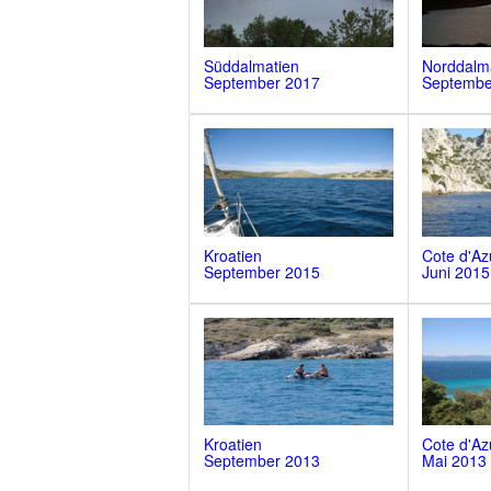
Süddalmatien
Norddalm
September 2017
Septembe
Kroatien
Cote d'Az
September 2015
Juni 2015
Kroatien
Cote d'Az
September 2013
Mai 2013