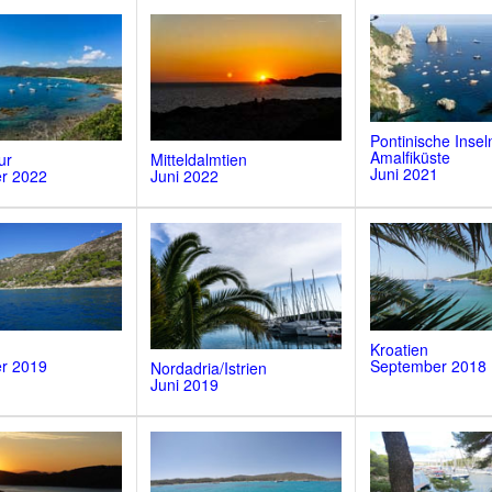
Pontinische Insel
Amalfiküste
ur
Mitteldalmtien
Juni 2021
r 2022
Juni 2022
Kroatien
r 2019
September 2018
Nordadria/Istrien
Juni 2019